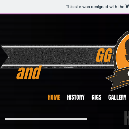
This site was designed with the
GG
and
HOME
HISTORY
GIGS
GALLERY