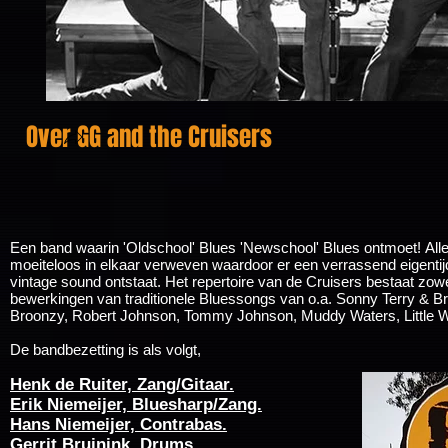
Over GG and the Cruisers
Een band waarin 'Oldschool' Blues 'Newschool' Blues ontmoet! Alle
moeiteloos in elkaar verweven waardoor er een verrassend eigenti
vintage sound ontstaat. Het repertoire van de Cruisers bestaat zowe
bewerkingen van traditionele Bluessongs van o.a. Sonny Terry & Br
Broonzy, Robert Johnson, Tommy Johnson, Muddy Waters, Little Wa
De bandbezetting is als volgt,
Henk de Ruiter, Zang/Gitaar.
Erik Niemeijer, Bluesharp/Zang.
Hans Niemeijer, Contrabas.
Gerrit Bruinink, Drums.