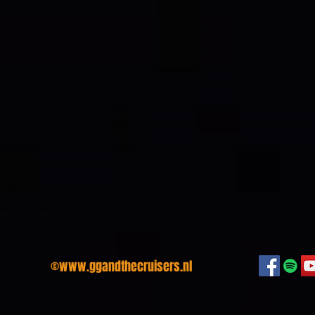
©
www.ggandthecruisers.nl
We hope t